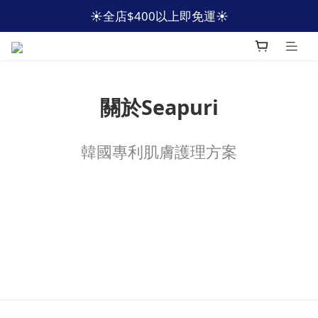
☀️全店$400以上即免運☀️
☀️全店$400以上即免運☀️
🩵加入會員 即減HKD40🩵
☀️全店$400以上即免運☀️
關於Seapuri
韓國專利肌膚護理方案