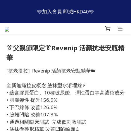
2
3
2
7
2
5
5
8
1
2
1
6
1
4
4
👔父親節優惠 限定2日
7
1
2
1
6
1
4
4
👔父親節優惠 限定2日
7
:
:
:
0
1
0
5
0
3
3
立即搶購
6
:
:
:
0
1
0
5
0
3
3
日
時
分
秒
立即搶購
6
0
4
2
2
5
日
時
分
秒
0
4
2
2
5
3
1
1
4
3
1
1
4
2
0
0
3
2
0
0
3
1
2
👔父親節限定👔Revenip 活顏抗老安瓶精
1
2
0
1
華
0
1
0
0
[抗老提拉]  Revenip 活顏抗老安瓶精華👑
全新無痛拉皮概念 塗抹型水溶埋線⚡
• 蘊含膠原蛋白、10種玻尿酸、彈性蛋白等高濃縮成分
• 肌膚彈性 提升156.9%
• 下巴線條 改善126.6%
• 臉頰凹陷 改善107.3％
• 通過相關臨床測試  完成低刺激測試
• 塗抹微整形精華 改善凹陷輪廓💉