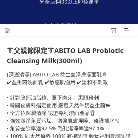
4
4
6
5
8
7
9
1
1
3
2
5
7
4
6
👔父親節優惠 限定2日
1
0
🩵加入會員 即減HKD40🩵
3
3
5
4
7
9
6
8
:
:
:
0
0
2
1
4
6
3
5
立即搶購
0
Days
Hours
Minutes
Seconds
2
2
4
3
6
8
5
7
1
0
3
5
2
4
1
1
3
2
5
7
4
6
0
2
4
1
3
👔父親節優惠 限定2日
:
:
:
0
0
2
1
4
6
3
5
1
3
0
2
立即搶購
Days
Hours
Minutes
Seconds
1
0
3
5
2
4
0
2
1
👔父親節限定👔ABITO LAB Probiotic
0
2
4
1
3
1
0
Cleansing Milk(300ml)
1
3
0
2
0
0
2
1
[深層清潔] ABITO LAB 益生菌淨膚潔面乳🥛
1
0
✔️益生菌洗面乳 ✔️敏感肌適用 ✔️溫和不刺激
0
• 針對臉部油脂粒、眼下肉芽、黑頭粉刺
• 韓國皮膚科指定使用 嚴選天然牛奶益生菌🐄
• 全方位深層清潔 認證專利潔面產品🏆
• 強效潔淨角質污垢、增強肌膚屏障、修護補水🫧
• 角質去除率達92.5% 毛孔潔淨率達97.1%
• 100% 純天然原料 100% 有機認證 動物福利農場認證