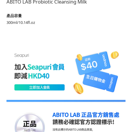
ABITO LAB Probiotic Cleansing Milk
產品容量
300ml/10.14fl.oz